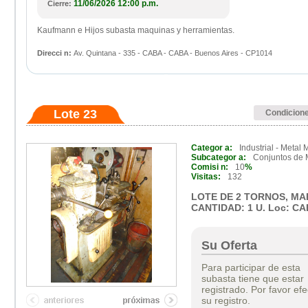
11/06/2026 12:00 p.m.
Cierre:
Kaufmann e Hijos subasta maquinas y herramientas.
Direcci n:
Av. Quintana - 335 - CABA - CABA - Buenos Aires - CP1014
Lote 23
Condicion
Categor a:
Industrial - Metal
Subcategor a:
Conjuntos de
Comisi n:
10
%
Visitas:
132
LOTE DE 2 TORNOS, MA
CANTIDAD: 1 U. Loc: CAB
Su Oferta
Para participar de esta
subasta tiene que estar
registrado. Por favor efe
su registro.