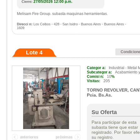
27/05/2026 12:00 p.m.
Cierre:
Melisam Fire Group. subasta maquinas herramientas.
Direcci n:
Los Ceibos - 428 - San Isidro - Buenos Aires - Buenos Aires -
1609
Lote 4
Condicion
Categor a:
Industrial - Metal
Subcategor a:
Acabamiento y
Comisi n:
10
%
Visitas:
205
TORNO REVOLVER, CANT:
Pcia. Bs.As.
Su Oferta
Para participar de esta
subasta tiene que estar
registrado. Por favor efe
su registro.