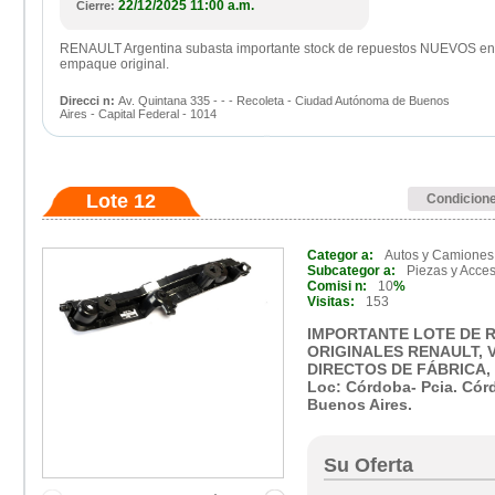
22/12/2025 11:00 a.m.
Cierre:
RENAULT Argentina subasta importante stock de repuestos NUEVOS en
empaque original.
Direcci n:
Av. Quintana 335 - - - Recoleta - Ciudad Autónoma de Buenos
Aires - Capital Federal - 1014
Lote 12
Condicion
Categor a:
Autos y Camiones
Subcategor a:
Piezas y Acces
Comisi n:
10
%
Visitas:
153
IMPORTANTE LOTE DE 
ORIGINALES RENAULT, 
DIRECTOS DE FÁBRICA, 
Loc: Córdoba- Pcia. Cór
Buenos Aires.
Su Oferta