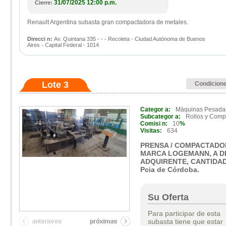
31/07/2025 12:00 p.m.
Cierre:
Renault Argentina subasta gran compactadora de metales.
Direcci n:
Av. Quintana 335 - - - Recoleta - Ciudad Autónoma de Buenos
Aires - Capital Federal - 1014
Lote 3
Condicion
Categor a:
Máquinas Pesada
Subcategor a:
Rollos y Comp
Comisi n:
10
%
Visitas:
634
PRENSA / COMPACTADO
MARCA LOGEMANN, A D
ADQUIRENTE, CANTIDAD:
Pcia de Córdoba.
Su Oferta
Para participar de esta
subasta tiene que estar