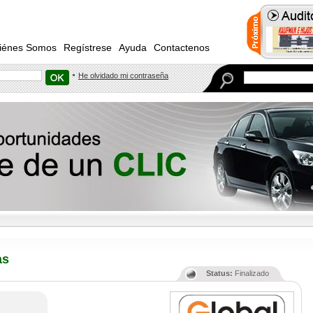
iénes Somos
Regístrese
Ayuda
Contactenos
He olvidado mi contraseña
as
Status:
Finalizado