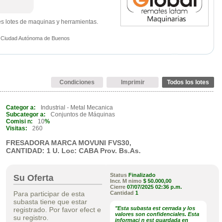
s lotes de maquinas y herramientas.
 - Ciudad Autónoma de Buenos
Condiciones
Imprimir
Todos los lotes
Categor a:
Industrial - Metal Mecanica
Subcategor a:
Conjuntos de Máquinas
Comisi n:
10
%
Visitas:
260
FRESADORA MARCA MOVUNI FVS30,
CANTIDAD: 1 U. Loc: CABA Prov. Bs.As.
Status
Finalizado
Su Oferta
Incr. M nimo
$ 50.000,00
Cierre
07/07/2025
02:36 p.m.
Para participar de esta
Cantidad
1
subasta tiene que estar
"Esta subasta est cerrada y los
registrado. Por favor efect e
valores son confidenciales. Esta
su registro.
informaci n est guardada en