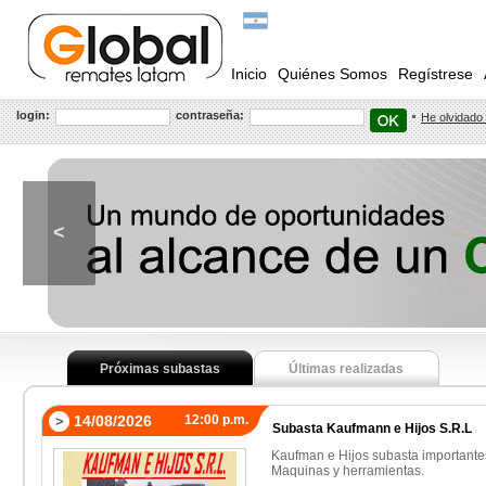
Inicio
Quiénes Somos
Regístrese
login:
contraseña:
He olvidado
<
Próximas subastas
Últimas realizadas
14/08/2026
12:00 p.m.
Subasta Kaufmann e Hijos S.R.L
Kaufman e Hijos subasta importante
Maquinas y herramientas.